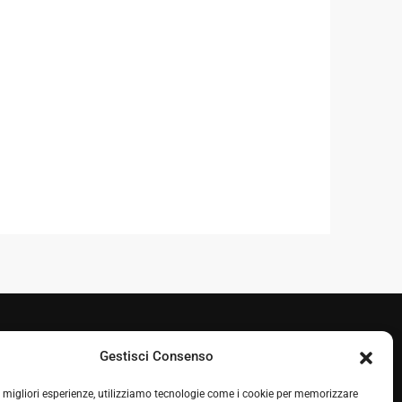
Gestisci Consenso
+39 050 7212995
le migliori esperienze, utilizziamo tecnologie come i cookie per memorizzare
+39 348 0604324