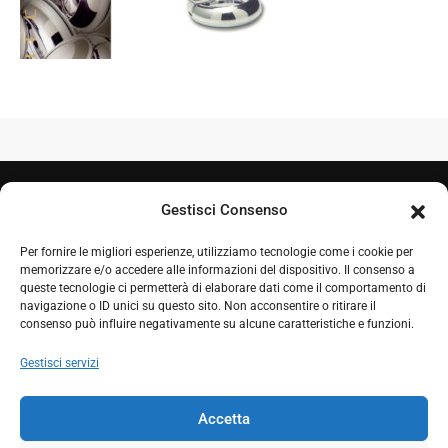
Gestisci Consenso
Per fornire le migliori esperienze, utilizziamo tecnologie come i cookie per
memorizzare e/o accedere alle informazioni del dispositivo. Il consenso a
queste tecnologie ci permetterà di elaborare dati come il comportamento di
navigazione o ID unici su questo sito. Non acconsentire o ritirare il
+39 050 7212995
consenso può influire negativamente su alcune caratteristiche e funzioni.
+39 348 0604324
Gestisci servizi
comproget@gmail.com
Accetta