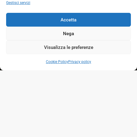
Gestisci servizi
Accetta
Nega
Visualizza le preferenze
Cookie Policy
Privacy policy
Nel cuore della Toscana nasce Tenuta
Moriano, un’eccellenza nel panorama
Enovinicolo internazionale. In location di
incomparabile bellezza si realizzano vini di