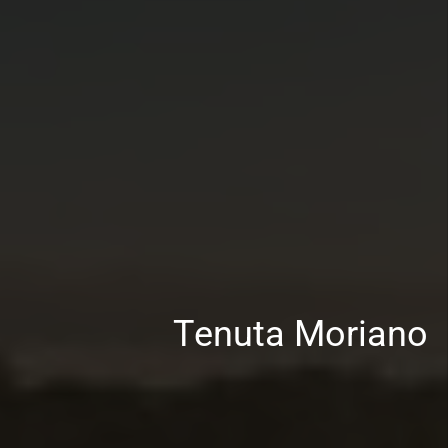
T
e
n
u
t
a
M
o
r
i
a
n
o