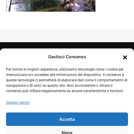
Gestisci Consenso
Per fornire le migliori esperienze, utilizziamo tecnologie come i cookie per
memorizzare e/o accedere alle informazioni del dispositivo. Il consenso a
queste tecnologie ci permetterà di elaborare dati come il comportamento di
navigazione o ID unici su questo sito. Non acconsentire o ritirare il
+39 050 7212995
consenso può influire negativamente su alcune caratteristiche e funzioni.
+39 348 0604324
Gestisci servizi
comproget@gmail.com
Accetta
Nega