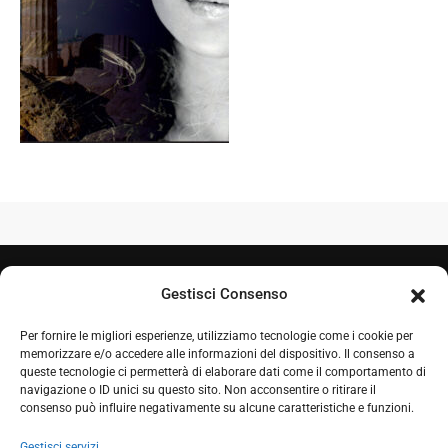
Gestisci Consenso
Per fornire le migliori esperienze, utilizziamo tecnologie come i cookie per
memorizzare e/o accedere alle informazioni del dispositivo. Il consenso a
queste tecnologie ci permetterà di elaborare dati come il comportamento di
navigazione o ID unici su questo sito. Non acconsentire o ritirare il
+39 050 7212995
consenso può influire negativamente su alcune caratteristiche e funzioni.
+39 348 0604324
Gestisci servizi