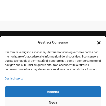
Gestisci Consenso
Per fornire le migliori esperienze, utilizziamo tecnologie come i cookie per
memorizzare e/o accedere alle informazioni del dispositivo. Il consenso a
queste tecnologie ci permetterà di elaborare dati come il comportamento di
navigazione o ID unici su questo sito. Non acconsentire o ritirare il
+39 050 7212995
consenso può influire negativamente su alcune caratteristiche e funzioni.
+39 348 0604324
Gestisci servizi
comproget@gmail.com
Accetta
Nega