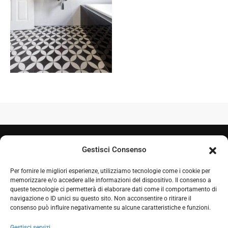
Gestisci Consenso
Per fornire le migliori esperienze, utilizziamo tecnologie come i cookie per
memorizzare e/o accedere alle informazioni del dispositivo. Il consenso a
queste tecnologie ci permetterà di elaborare dati come il comportamento di
navigazione o ID unici su questo sito. Non acconsentire o ritirare il
+39 050 7212995
consenso può influire negativamente su alcune caratteristiche e funzioni.
+39 348 0604324
Gestisci servizi