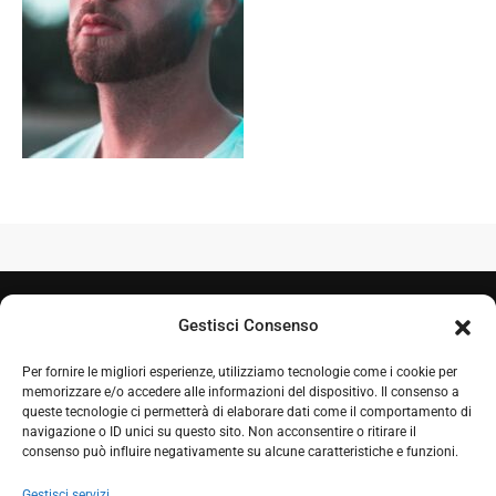
Gestisci Consenso
Per fornire le migliori esperienze, utilizziamo tecnologie come i cookie per
memorizzare e/o accedere alle informazioni del dispositivo. Il consenso a
queste tecnologie ci permetterà di elaborare dati come il comportamento di
navigazione o ID unici su questo sito. Non acconsentire o ritirare il
+39 050 7212995
consenso può influire negativamente su alcune caratteristiche e funzioni.
+39 348 0604324
Gestisci servizi