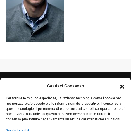
Gestisci Consenso
Per fornire le migliori esperienze, utilizziamo tecnologie come i cookie per
memorizzare e/o accedere alle informazioni del dispositivo. Il consenso a
queste tecnologie ci permetterà di elaborare dati come il comportamento di
navigazione o ID unici su questo sito. Non acconsentire o ritirare il
+39 050 7212995
consenso può influire negativamente su alcune caratteristiche e funzioni.
+39 348 0604324
Gestisci servizi