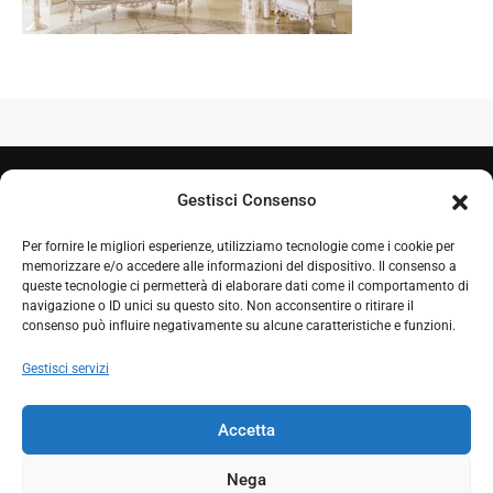
Gestisci Consenso
Per fornire le migliori esperienze, utilizziamo tecnologie come i cookie per
memorizzare e/o accedere alle informazioni del dispositivo. Il consenso a
queste tecnologie ci permetterà di elaborare dati come il comportamento di
navigazione o ID unici su questo sito. Non acconsentire o ritirare il
+39 050 7212995
consenso può influire negativamente su alcune caratteristiche e funzioni.
+39 348 0604324
Gestisci servizi
comproget@gmail.com
Accetta
Nega