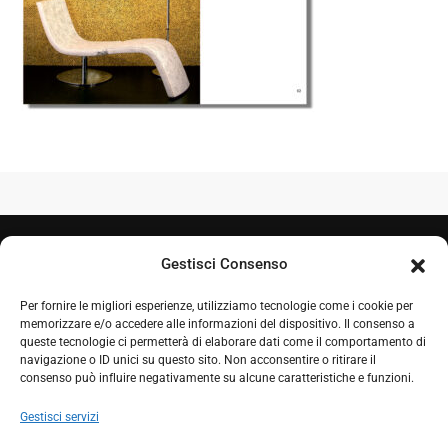
Gestisci Consenso
Per fornire le migliori esperienze, utilizziamo tecnologie come i cookie per
memorizzare e/o accedere alle informazioni del dispositivo. Il consenso a
queste tecnologie ci permetterà di elaborare dati come il comportamento di
navigazione o ID unici su questo sito. Non acconsentire o ritirare il
+39 050 7212995
consenso può influire negativamente su alcune caratteristiche e funzioni.
+39 348 0604324
Gestisci servizi
comproget@gmail.com