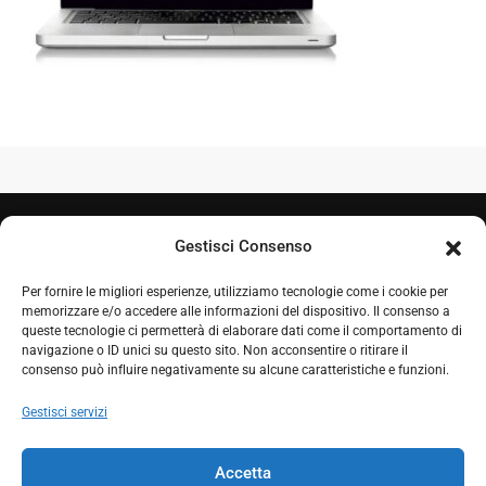
Gestisci Consenso
Per fornire le migliori esperienze, utilizziamo tecnologie come i cookie per
memorizzare e/o accedere alle informazioni del dispositivo. Il consenso a
queste tecnologie ci permetterà di elaborare dati come il comportamento di
navigazione o ID unici su questo sito. Non acconsentire o ritirare il
+39 050 7212995
consenso può influire negativamente su alcune caratteristiche e funzioni.
+39 348 0604324
Gestisci servizi
comproget@gmail.com
Accetta