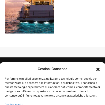
Gestisci Consenso
Per fornire le migliori esperienze, utilizziamo tecnologie come i cookie per
memorizzare e/o accedere alle informazioni del dispositivo. Il consenso a
queste tecnologie ci permetterà di elaborare dati come il comportamento di
navigazione o ID unici su questo sito. Non acconsentire o ritirare il
+39 050 7212995
consenso può influire negativamente su alcune caratteristiche e funzioni.
+39 348 0604324
Gestisci servizi